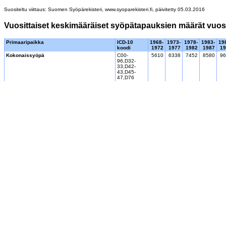
Suositeltu viittaus: Suomen Syöpärekisteri, www.syoparekisteri.fi, päivitetty 05.03.2016
Vuosittaiset keskimääräiset syöpätapauksien määrät vuosin
Primaaripaikka
ICD-10
1968-
1973-
1978-
1983-
19
koodi
1972
1977
1982
1987
19
Kokonaissyöpä
C00-
5610
6338
7452
8580
96
96,D32-
33,D42-
43,D45-
47,D76