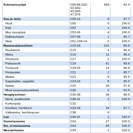
Kokonaissyöpä
C00-96,D32-
669
92.5
33,D42-
43,D45-
47,D76
Suu ja nielu
C00-14
9
97.7
Huuli
C00
0
100.0
Kieli
C02
1
100.0
Muu suusyöpä
C03-06
4
100.0
Sylkirauhaset
C07-08
1
85.7
Nielu
C01,C09-14
2
100.0
Ruuansulatuselimet
C15-26
122
85.6
Ruokatorvi
C15
4
94.4
Maha
C16
11
98.2
Ohutsuoli
C17
2
100.0
Paksusuoli
C18
41
95.6
Peräsuoli
C19-20
19
96.8
Peräaukko
C21
1
85.7
Maksa
C22
9
95.5
Sappirakko, sappitiet
C23-24
8
65.0
Haima
C25
26
57.8
Muut ruuansulatuselimet
C26
2
62.5
Hengityselimet
C30-39
36
86.5
Nenä, poskiontelo
C30-31
1
100.0
Kurkunpää
C32
-
-
Keuhkot, henkitorvi
C33-34
34
87.7
Välikarsina, keuhkopussi
C38
0
-
Luu
C40-41
1
100.0
Ihomelanooma
C43
27
100.0
Iho, ei-melanooma
C44
40
100.0
Mesoteliooma
C45
1
100.0