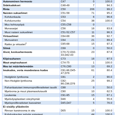
Autonominen hermosto
C47
0
100.0
Sidekudokset
C48-49
7
94.3
Rinta
C50
206
99.2
Naisten sukuelimet
C51-58
71
95.2
Kohdunkaula
C53
6
96.6
Kohdunrunko
C54
38
100.0
Muu kohtusyöpä
C55,C58
0
-
Munasarjat
C56
16
83.8
Muut naisen sukuelimet
C51-52,C57
11
96.3
Virtsaelimet
C64-68
36
92.7
Munuainen
C64
21
89.4
2
C65-68
15
97.3
Rakko ja virtsatiet
Silmä
C69
0
50.0
Aivot, keskushermosto
C70-72,D32-
23
87.8
33,D42-43
Kilpirauhanen
C73
16
97.5
Muut umpirauhaset
C74-75
1
100.0
Muu tai määrittelemätön
C76,C80
13
69.2
Imukudos, verta muodostava kudos
C81-96,D45-
61
80.4
47,D76
Hodgkinin lymfooma
C81
2
90.0
Non-Hodgkin-lymfooma
C82-
25
99.2
86,C96,D76
Pahanlaatuiset immunoproliferatiiviset taudit
C88
0
50.0
Myelooma ja muut plasmasolutaudit
C90
10
62.5
Leukemia
C91-95
15
67.1
Myelodysplastiset oireyhtymät
D46
4
55.6
Myeloproliferatiiviset kasvaimet
D45,D47
5
76.0
Ei sisälly ylläoleviin
Rinnan karsinooma in situ
D05
15
100.0
Kohdunkaulan syövän esiasteet
44
100.0