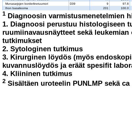
Munasarjojen borderlinetuumori
D39
9
97.8
Ihon basaliooma
201
100.0
1
Diagnoosin varmistusmenetelmien hie
1. Diagnoosi perustuu histologiseen 
ruumiinavausnäytteet sekä leukemian o
tutkimukset
2. Sytologinen tutkimus
3. Kirurginen löydös (myös endoskopia
kuvannuslöydös ja eräät spesifit labo
4. Kliininen tutkimus
2
Sisältäen uroteelin PUNLMP sekä ca i