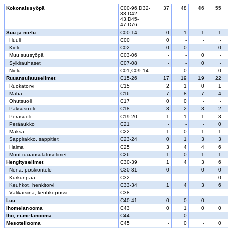
Kokonaissyöpä
C00-96,D32-
37
48
46
55
33,D42-
43,D45-
47,D76
Suu ja nielu
C00-14
0
1
1
1
Huuli
C00
0
-
-
-
Kieli
C02
0
0
-
0
Muu suusyöpä
C03-06
-
-
0
-
Sylkirauhaset
C07-08
-
-
0
-
Nielu
C01,C09-14
-
0
-
0
Ruuansulatuselimet
C15-26
17
19
19
22
Ruokatorvi
C15
2
1
0
1
Maha
C16
7
8
7
4
Ohutsuoli
C17
0
0
-
-
Paksusuoli
C18
3
2
3
2
Peräsuoli
C19-20
1
1
1
3
Peräaukko
C21
-
-
-
0
Maksa
C22
1
0
1
1
Sappirakko, sappitiet
C23-24
0
1
3
3
Haima
C25
3
4
4
6
Muut ruuansulatuselimet
C26
1
0
1
1
Hengityselimet
C30-39
1
4
3
6
Nenä, poskiontelo
C30-31
0
-
0
0
Kurkunpää
C32
-
-
-
0
Keuhkot, henkitorvi
C33-34
1
4
3
6
Välikarsina, keuhkopussi
C38
-
-
-
-
Luu
C40-41
0
0
0
-
Ihomelanooma
C43
0
1
0
0
Iho, ei-melanooma
C44
-
0
-
-
Mesoteliooma
C45
-
0
-
0