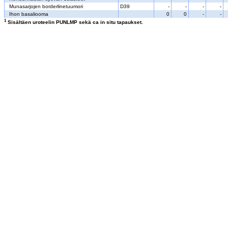
Munasarjojen borderlinetuumori
D39
-
-
-
-
Ihon basaliooma
0
0
-
-
1
Sisältäen uroteelin PUNLMP sekä ca in situ tapaukset.