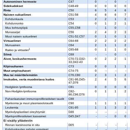
Autonominen hermosto
C47
0
-
0
-
Sidekudokset
C48-49
0
0
0
0
Rinta
C50
6
5
4
6
Naisten sukuelimet
C51-58
4
8
6
7
Kohdunkaula
C53
2
2
1
2
Kohdunrunko
C54
0
1
2
1
Muu kohtusyöpä
C55,C58
-
1
0
-
Munasarjat
C56
2
4
2
3
Muut naisen sukuelimet
C51-52,C57
0
1
0
1
Virtsaelimet
C64-68
2
2
2
2
Munuainen
C64
2
1
1
2
1
C65-68
0
1
1
0
Rakko ja virtsatiet
Silmä
C69
-
-
0
-
Aivot, keskushermosto
C70-72,D32-
0
2
2
1
33,D42-43
Kilpirauhanen
C73
0
0
1
1
Muut umpirauhaset
C74-75
0
-
-
-
Muu tai määrittelemätön
C76,C80
2
3
1
2
Imukudos, verta muodostava kudos
C81-96,D45-
2
4
5
6
47,D76
Hodgkinin lymfooma
C81
0
0
0
0
Non-Hodgkin-lymfooma
C82-
0
1
1
2
86,C96,D76
Pahanlaatuiset immunoproliferatiiviset taudit
C88
-
-
-
-
Myelooma ja muut plasmasolutaudit
C90
1
1
1
1
Leukemia
C91-95
1
1
3
2
Myelodysplastiset oireyhtymät
D46
-
-
-
-
Myeloproliferatiiviset kasvaimet
D45,D47
-
-
0
0
Ei sisälly ylläoleviin
Rinnan karsinooma in situ
D05
-
-
-
-
Kohdunkaulan syövän esiasteet
-
-
-
-