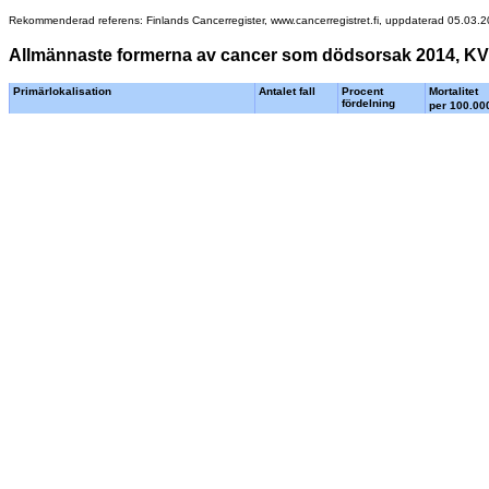
Rekommenderad referens: Finlands Cancerregister, www.cancerregistret.fi, uppdaterad 05.03.
Allmännaste formerna av cancer som dödsorsak 2014, KV
Primärlokalisation
Antalet fall
Procent
Mortalitet
fördelning
per 100.00